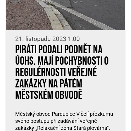
21. listopadu 2023 1:00
Piráti podali podnět na
ÚOHS. Mají pochybnosti o
regulérnosti veřejné
zakázky na pátém
městském obvodě
Městský obvod Pardubice V čelí přezkumu
svého postupu při zadávání veřejné
zakázky „Relaxační zóna Stará plovárna",