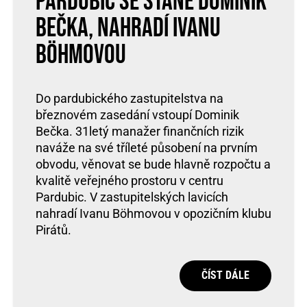
Pardubic se stane Dominik
Bečka, nahradí Ivanu
Böhmovou
Do pardubického zastupitelstva na
březnovém zasedání vstoupí Dominik
Bečka. 31letý manažer finančních rizik
naváže na své tříleté působení na prvním
obvodu, věnovat se bude hlavně rozpočtu a
kvalitě veřejného prostoru v centru
Pardubic. V zastupitelských lavicích
nahradí Ivanu Böhmovou v opozičním klubu
Pirátů.
ČÍST DÁLE