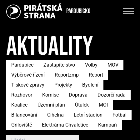
Pardubicko
AKTUALITY
Pardubice
Zastupitelstvo
Volby
MOV
Výběrové řízení
Reportzmp
Report
Tiskové zprávy
Projekty
Bydlení
Rozhovor
Komise
Doprava
Dozorčí rada
Koalice
Územní plán
Útulek
MOI
Bilancování
Cihelna
Letní stadion
Fotbal
Griloviště
Elektrárna Chvaletice
Kampaň