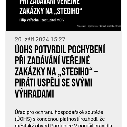
20. září 2024 15:27
ÚOHS potvrdil pochybení
při zadávání veřejné
zakázky na „Stegiho“ –
Piráti uspěli se svými
výhradami
Úřad pro ochranu hospodářské soutěže
(ÚOHS) s konečnou platností rozhodl, že
městský obvod Pardubice V porušil pravidla