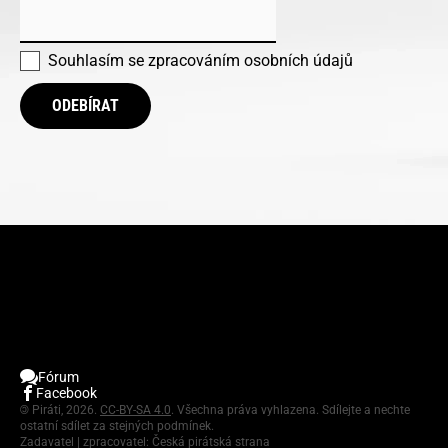
Souhlasím se
zpracováním osobních údajů
ODEBÍRAT
Fórum
Facebook
©
Piráti, 2026.
CC-BY-SA 4.0
. Všechna práva vyhlazena. Sdílejte a nechte
ostatní sdílet za stejných podmínek.
Zadavatel | zpracovatel: Česká pirátská strana