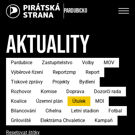
Pardubicko
AKTUALITY
Pardubice
Zastupitelstvo
Volby
MOV
Výběrové řízení
Reportzmp
Report
Tiskové zprávy
Projekty
Bydlení
Rozhovor
Komise
Doprava
Dozorčí rada
Koalice
Územní plán
Útulek
MOI
Bilancování
Cihelna
Letní stadion
Fotbal
Griloviště
Elektrárna Chvaletice
Kampaň
Resetovat štítky