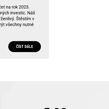
et na rok 2023.
ných investic. Náš
rženlivý. Štěstím v
krýt všechny nutné
ČÍST DÁLE