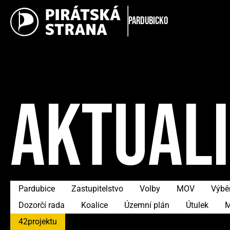
Pardubicko
AKTUAL
Pardubice
Zastupitelstvo
Volby
MOV
Výběr
Dozorčí rada
Koalice
Územní plán
Útulek
M
42projektu