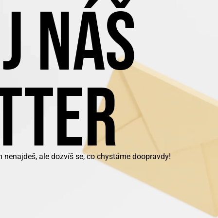
J NÁŠ
TTER
m nenajdeš, ale dozvíš se, co chystáme doopravdy!