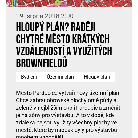
19. srpna 2018 2:00
Hloupý plán? Raději
chytré město krátkých
vzdáleností a využitých
brownfieldů
Bydlení
Územní plán
Hloupý plán
Město Pardubice vytváří nový územní plán.
Chce zabrat obrovské plochy orné půdy a
zeleně v nejbližším okolí Pardubic a změnit
je na zóny pro výstavbu. A to v době, kdy
zdaleka nejsou využity všechny plochy ve
městě, které by naopak byly pro výstavbu
mnohem vhodnější.