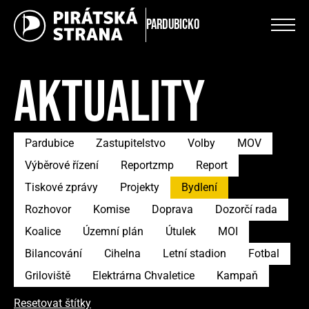
Pardubicko
AKTUALITY
Pardubice
Zastupitelstvo
Volby
MOV
Výběrové řízení
Reportzmp
Report
Tiskové zprávy
Projekty
Bydlení
Rozhovor
Komise
Doprava
Dozorčí rada
Koalice
Územní plán
Útulek
MOI
Bilancování
Cihelna
Letní stadion
Fotbal
Griloviště
Elektrárna Chvaletice
Kampaň
Resetovat štítky