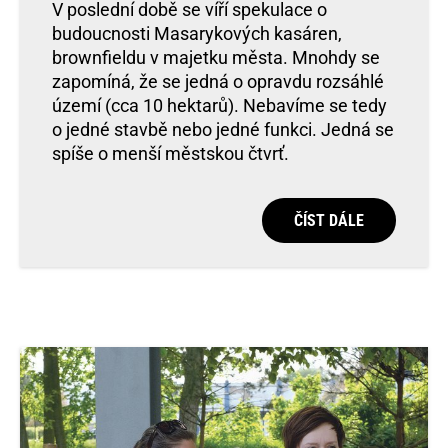
V poslední době se víří spekulace o
budoucnosti Masarykových kasáren,
brownfieldu v majetku města. Mnohdy se
zapomíná, že se jedná o opravdu rozsáhlé
území (cca 10 hektarů). Nebavíme se tedy
o jedné stavbě nebo jedné funkci. Jedná se
spíše o menší městskou čtvrť.
ČÍST DÁLE