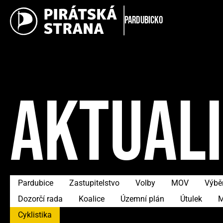
Pardubicko
AKTUAL
Pardubice
Zastupitelstvo
Volby
MOV
Výběr
Dozorčí rada
Koalice
Územní plán
Útulek
M
Cyklistika