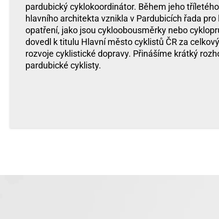
pardubický cyklokoordinátor. Během jeho tříletéh
hlavního architekta vznikla v Pardubicích řada pro 
opatření, jako jsou cykloobousměrky nebo cyklopr
dovedl k titulu Hlavní město cyklistů ČR za celkov
rozvoje cyklistické dopravy. Přinášíme krátký rozho
pardubické cyklisty.