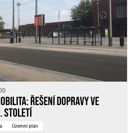
00
obilita: řešení dopravy ve
. století
ka
Územní plán