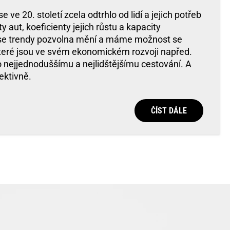
e ve 20. století zcela odtrhlo od lidí a jejich potřeb
ty aut, koeficienty jejich růstu a kapacity
í se trendy pozvolna mění a máme možnost se
které jsou ve svém ekonomickém rozvoji napřed.
o nejjednoduššímu a nejlidštějšímu cestování. A
fektivně.
ČÍST DÁLE