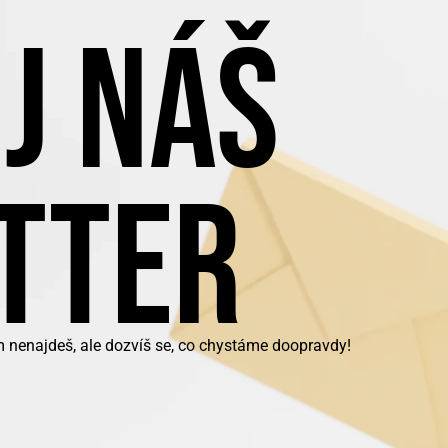
J NÁŠ
TTER
m nenajdeš, ale dozvíš se, co chystáme doopravdy!